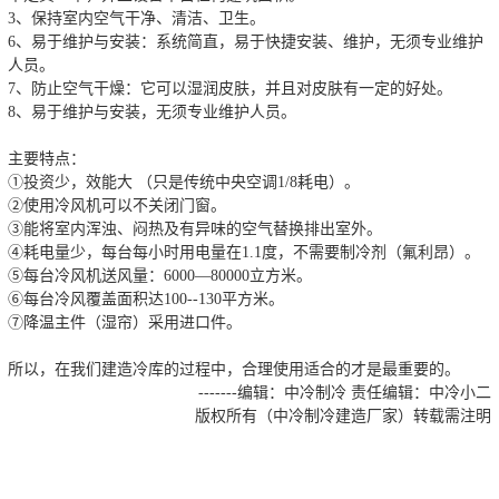
3、保持室内空气干净、清洁、卫生。
6、易于维护与安装：系统简直，易于快捷安装、维护，无须专业维护
人员。
7、防止空气干燥：它可以湿润皮肤，并且对皮肤有一定的好处。
8、易于维护与安装，无须专业维护人员。
主要特点：
①投资少，效能大 （只是传统中央空调1/8耗电）。
②使用冷风机可以不关闭门窗。
③能将室内浑浊、闷热及有异味的空气替换排出室外。
④耗电量少，每台每小时用电量在1.1度，不需要制冷剂（氟利昂）。
⑤每台冷风机送风量：6000—80000立方米。
⑥每台冷风覆盖面积达100--130平方米。
⑦降温主件（湿帘）采用进口件。
所以，在我们建造冷库的过程中，合理使用适合的才是最重要的。
-------编辑：中冷制冷 责任编辑：中冷小二
版权所有（中冷制冷建造厂家）转载需注明